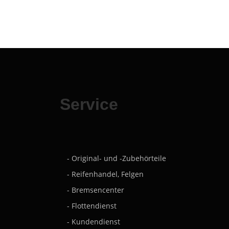
Service
- Original- und -Zubehörteile
- Reifenhandel, Felgen
- Bremsencenter
- Flottendienst
- Kundendienst