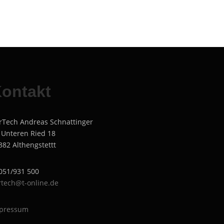
ontakt
rTech Andreas Schnattinger
 Unteren Ried 18
382 Althengstettt
051/931 500
rtech@t-online.de
pressum