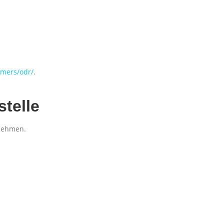
umers/odr/
.
stelle
unehmen.